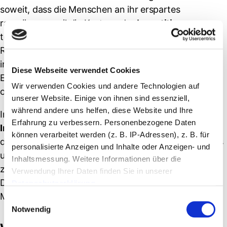
soweit, dass die Menschen an ihr erspartes
ranmüssen, weil die Kosten oder
Investitionen
so
teuer werden, dass es nicht mehr mit den üblichen
Reserven zu bewältigen ist.
Das führte auch damals
in der Weimarer Republik zu Spannungen, da die
Diese Webseite verwendet Cookies
Ersparnisse über Jahrzehnte innerhalb weniger Jahre
Wir verwenden Cookies und andere Technologien auf
oder Monaten aufgebraucht waren.
unserer Website. Einige von ihnen sind essenziell,
während andere uns helfen, diese Website und Ihre
In unseren modernen wirtschaftlichen Zeiten, ist die
Erfahrung zu verbessern. Personenbezogene Daten
Inflation die größte Gefahr für eine Demokratie
. Weil
können verarbeitet werden (z. B. IP-Adressen), z. B. für
das Handelsmittel Geld, nicht mehr das bringt, was es
personalisierte Anzeigen und Inhalte oder Anzeigen- und
uns verspricht. Jedoch musst du nicht bedingungslos
Inhaltsmessung. Weitere Informationen über die
zusehen, wie dein Geld über die Zeit entwertet wird.
Verwendung Ihrer Daten finden Sie in unserer
Denn Sachanlagen sind auf lange Sicht die beste
Datenschutzerklärung
.
Möglichkeit dein Vermögen zu schützen.
E
Notwendig
i
n